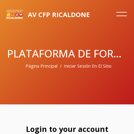
AV CFP RICALDONE
PLATAFORMA DE FORMACIÓN CENTRO DE FORMACIÓN PROFESIONAL
Página Principal
Iniciar Sesión En El Sitio
Salta al contenido principal
Login to your account